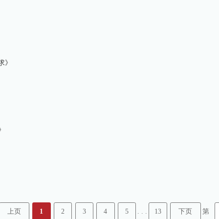
求》
》
上页
1
2
3
4
5
13
下页
. . .
第