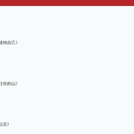
接纳自己》
往你的山》
以后》