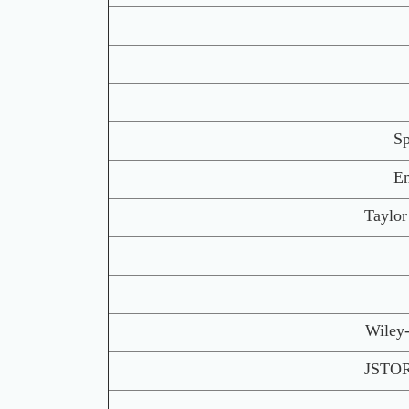
S
E
Tayl
Wile
JST