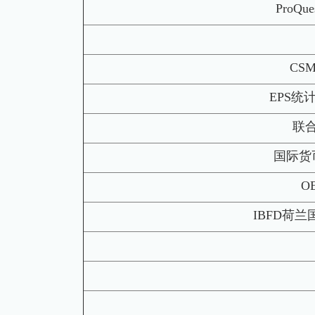
ProQ
CS
EPS
联
国际货
O
IBFD荷