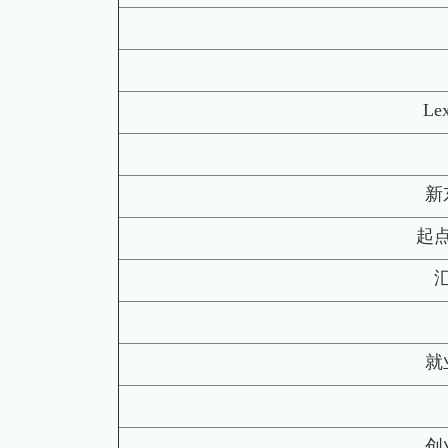
Le
新
起
就
创