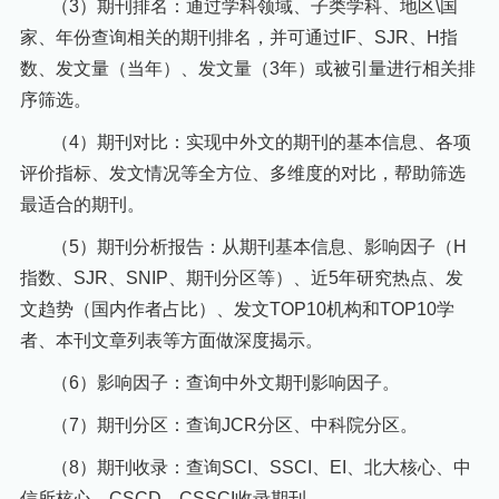
（
3
）期刊排名：通过学科领域、子类学科、地区
\
国
家、年份查询相关的期刊排名，并可通过
IF
、
SJR
、
H
指
数、发文量（当年）、发文量（
3
年）或
被引量进行相关排
序筛选。
（
4
）期刊对比：实现中外文的期刊的基本信息、各项
评价指标、发文情况等全方位、多维度的对比，帮助筛选
最适合的期刊。
（
5
）期刊分析报告：从期刊基本信息、影响因子（
H
指数、
SJR
、
SNIP
、期刊分区等）、近
5
年研究热点、发
文趋势（国内作者占比）、发文
TOP10
机构和
TOP10
学
者、本刊文章列表等方面做深度揭示。
（
6
）影响因子：查询中外文期刊影响因子。
（
7
）期刊分区：查询
JCR
分区、中科院分区。
（
8
）期刊收录：查询
SCI
、
SSCI
、
EI
、北大核心、中
信所核心、
CSCD
、
CSSCI
收录期刊。