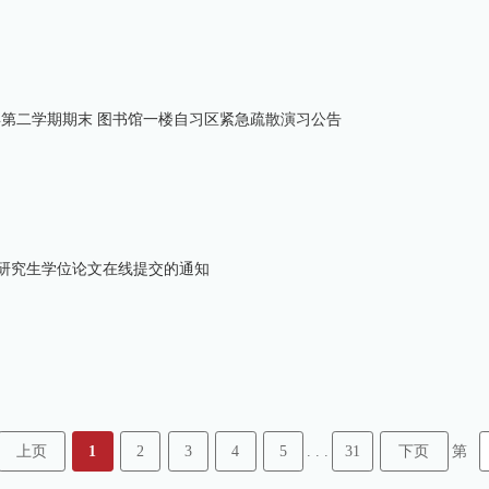
25学年第二学期期末 图书馆一楼自习区紧急疏散演习公告
5年研究生学位论文在线提交的通知
上页
1
2
3
4
5
31
下页
. . .
第