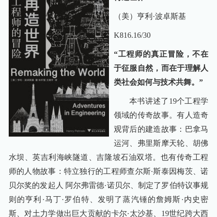
（美）亨利
·波卓斯基
K816.16/30
“工程师的真正冒险，不在
于征服自然，而在于理解人
类社会如何与技术共舞。”
本书讲述了19个工程学
领域的传奇故事。有人造奇
观背后的建造故事：巴拿马
运河、弗里斯摩天轮、胡佛
水坝、英吉利海峡隧道、吉隆坡石油双塔。也有传奇工程
师的人物故事：特立独行的工程师查尔斯·斯泰因梅茨、诺
贝尔奖的发起人 阿尔弗雷德·诺贝尔、制定了罗伯特议事规
则的亨利·马丁·罗伯特、发明了蒸汽锤的詹姆斯·内史密
斯、对土力学做出巨大贡献的卡尔·太沙基、19世纪跨大西