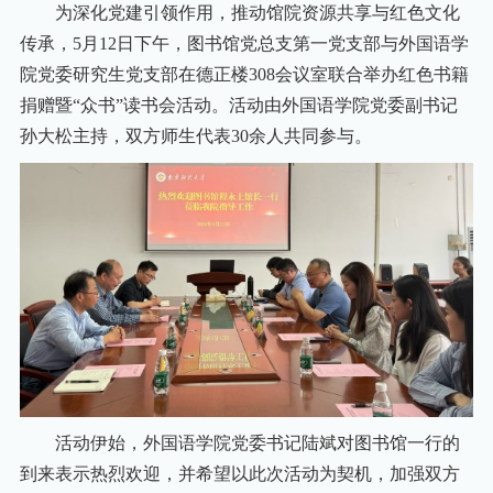
为深化党建引领作用，推动馆院资源共享与红色文化
传承，
5
月
12
日下午，图书馆党总支第一党支部与外国语学
院党委研究生党支部在德正楼
308
会议室联合举
办红色书籍
捐赠暨
“众书”读书会活动。活动由外国语学院党委副书记
孙大松主持，双
方师生代表
30
余人共
同参与。
活动伊始，外国语学院党委书记陆斌对图书馆一行的
到来表示热烈欢迎，并希望以此次活动为契机，加强双方