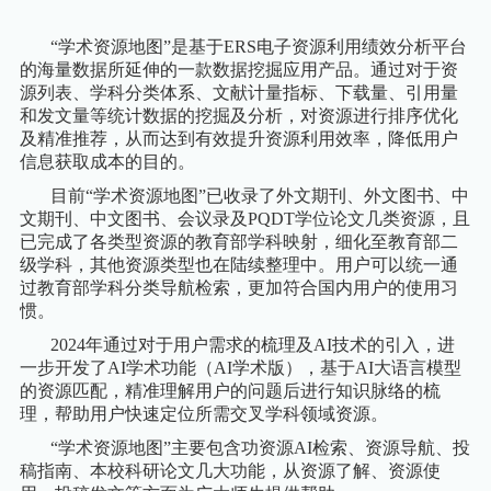
“学术资源地图”是基于
ERS
电子资源利用绩效分析平台
的海量数据所延伸的一款数据挖掘应用产品。通过对于
资
源列表、学科分类体系、文献计量指标、下载量、引用量
和发文量等统计数据
的挖掘及分析，对资源进行排序优化
及精准推荐，从而达到有效提升资源利用效率，降低用户
信息获取成本的目的。
目前“学术资源地图”已收录了外文期刊、外文图书、中
文期刊、中文图书、会议录及
PQDT
学位论文几类资源，且
已完成了各类型资源的教育部学科映射，细化至教育部二
级学科，其他资源类型也在陆续整理中。用户可以统一通
过教育部学科分类导航检索，更加符合国内用户的使用习
惯。
2024
年通过对于用户需求的梳理及
AI
技术的引入，进
一步开发了
AI
学术功能（
AI
学术版），基于
AI
大语言模型
的资源匹配，精准理解用户的问题后进行知识脉络的梳
理，帮助用户快速定位所需交叉学科领域资源。
“学术资源地图”主要包含功资源
AI
检索、资源导航、投
稿指南、本校科研论文几大功能，从资源了解、资源使