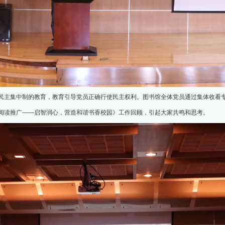
民主集中制的教育，教育引导党员正确行使民主权利。图书馆全体党员通过集体收看
阅读推广——启智润心，营造和谐书香校园》工作回顾，引起大家共鸣和思考。