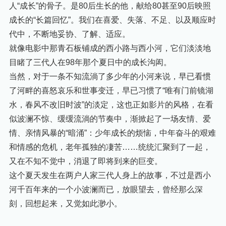
人“成长”的骨子。是80后生长的他，献给80甚至90后映照
成长的“长篇回忆”。我们在喜爱、失落、不足、以及顺应时
代中，不断地妥协、了解、适应。
就像电影中那青石板铺成的西小路与西小河，它们淡淡地
目睹了三代人在98年那个夏日中的成长沟闳。
当然，对于一条不知流淌了多少年的小河来说，早已看惯
了河畔的喜怒哀乐和世事变迁，早已习惯了“唯有门前镜湖
水，春风不改旧时波”的淡定，这也正如影片的风格，在看
似波澜不惊、缓缓流淌的节奏中，渐掀起了一场友情、爱
情、亲情风暴的“暗涌”：少年成长的烦恼，中年奋斗的艰难
和情感的危机，老年孤独的凄苦……统统汇聚到了一起，
又在不知不觉中，消退了即将到来的巨变。
这个夏天发生在两户人家三代人身上的故事，不过是西小
河千百年来的一个小波澜而已，放眼望去，曾经那么深
刻，回想起来，又觉如此渺小。