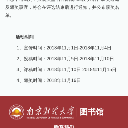
及颁奖事宜，将会在评选结束后进行通知，并公布获奖名
单。
活动时间
1、
宣传时间：
2018
年
11
月
1
日
-2018
年
11
月
4
日
2、
投稿时间：
2018
年
11
月
5
日
-2018
年
11
月
10
日
3、
评稿时间：
2018
年
11
月
10
日
-2018
年
11
月
15
日
4、
颁奖时间：
2018
年
11
月
16
日
联系我们