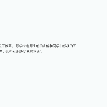
拉开帷幕。 顾学宁老师生动的讲解和同学们积极的互
茫，无不关涉能否“从容不迫”。