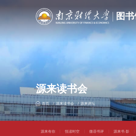
源来读书会
首页
源来读书会
源来讲坛
源来有你
悦读时空
微语书评
源来书·影